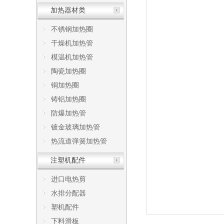
加热器材类
不锈钢加热圈
干燥机加热管
模温机加热管
陶瓷加热圈
铜加热圈
铸铝加热圈
防爆加热管
镀金玻璃加热管
热流道弹簧加热管
注塑机配件
进口电热剪
水排分配器
塑机配件
下料滑板