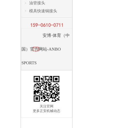
油管接头
模具快速铜接头
安博·体育（中
国）官方网站-ANBO
SPORTS
关注官网
更多正安机械动态