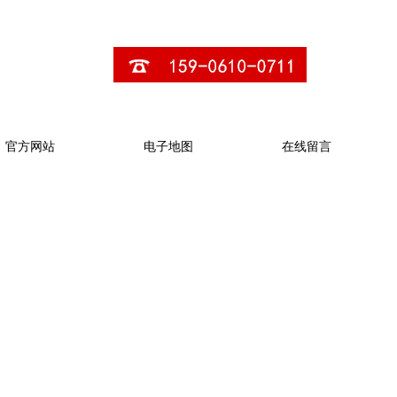
）官方网站
电子地图
在线留言