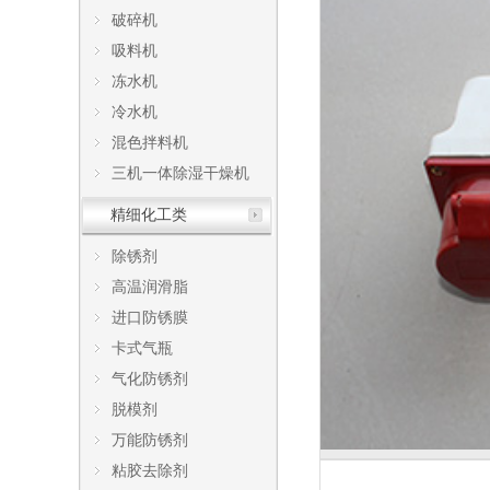
破碎机
吸料机
冻水机
冷水机
混色拌料机
三机一体除湿干燥机
精细化工类
除锈剂
高温润滑脂
进口防锈膜
卡式气瓶
气化防锈剂
脱模剂
万能防锈剂
粘胶去除剂