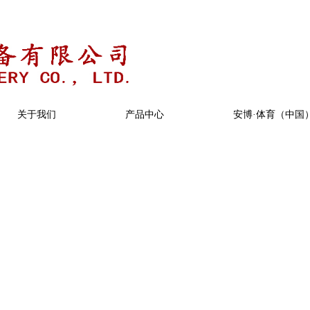
关于我们
产品中心
安博·体育（中国