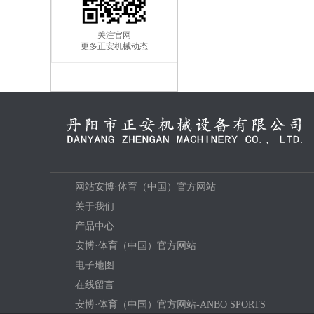
关注官网
更多正安机械动态
网站安博·体育（中国）官方网站
关于我们
产品中心
安博·体育（中国）官方网站
电子地图
在线留言
安博·体育（中国）官方网站-ANBO SPORTS