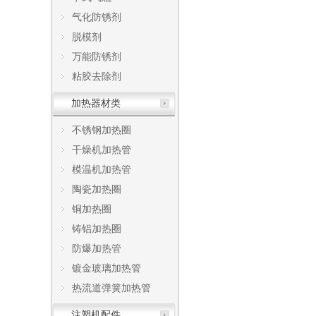
气化防锈剂
脱模剂
万能防锈剂
粘胶去除剂
加热器材类
不锈钢加热圈
干燥机加热管
模温机加热管
陶瓷加热圈
铜加热圈
铸铝加热圈
防爆加热管
镀金玻璃加热管
热流道弹簧加热管
注塑机配件