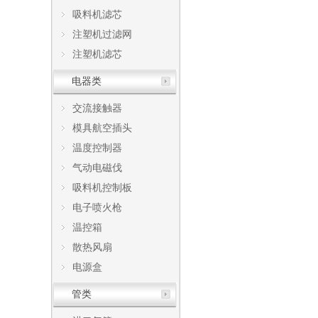
吸料机滤芯
注塑机过滤网
注塑机滤芯
电器类
交流接触器
模具航空插头
温度控制器
气动电磁伐
吸料机控制板
电子喷火枪
温控箱
散热风扇
电源盒
管类