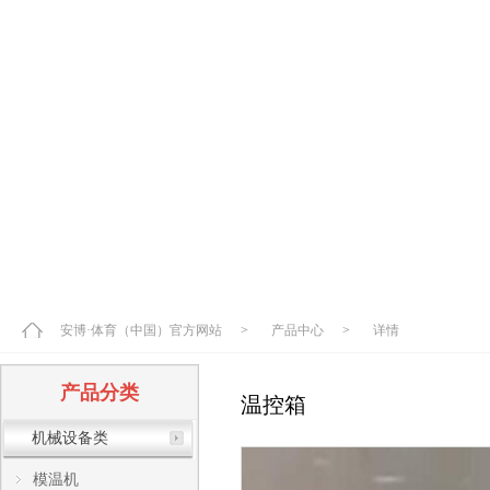
安博·体育（中国）官方网站
>
产品中心
>
详情
产品分类
温控箱
机械设备类
模温机