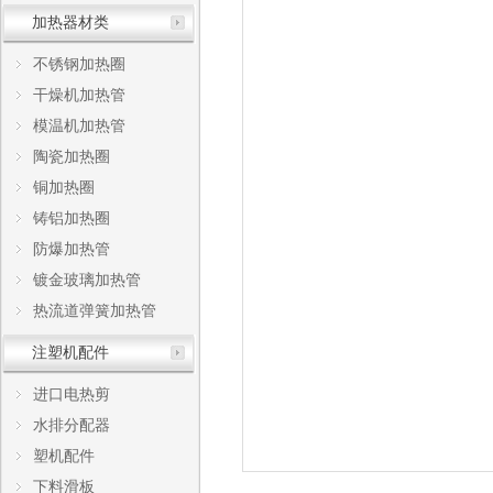
加热器材类
不锈钢加热圈
干燥机加热管
模温机加热管
陶瓷加热圈
铜加热圈
铸铝加热圈
防爆加热管
镀金玻璃加热管
热流道弹簧加热管
注塑机配件
进口电热剪
水排分配器
塑机配件
下料滑板