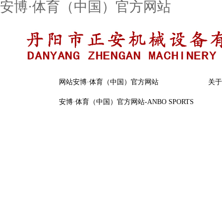
安博·体育（中国）官方网站
网站安博·体育（中国）官方网站
关于
安博·体育（中国）官方网站-ANBO SPORTS